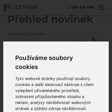
ZŠ Mládí
Hlavní strana
Novinky
235 515 464
Přehled novinek
Zobrazit jen ze sekce:
Používáme soubory
cookies
Zima už je pryč
Akce školní družiny
Norbert Tlustý
Tyto webové stránky používají soubory
07.04.2026
cookies a další sledovací nástroje s cílem
vítání jara se školní družinou
vylepšení uživatelského prostředí,
zobrazení přizpůsobeného obsahu a
reklam, analýzy návštěvnosti webových
Turnaj Junior Minigolf Masters
stránek a zjištění zdroje návštěvnosti.