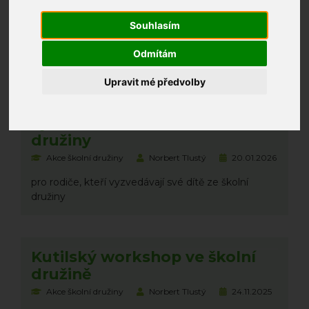
Akce školní družiny
Norbert Tlustý
07.04.2026
Souhlasím
hrajeme minigolf
Odmítám
Upravit mé předvolby
Čipový systém pro
vyzvedávání dětí ze školní
družiny
Akce školní družiny
Norbert Tlustý
20.01.2026
pro rodiče, kteří vyzvedávají své dítě ze školní
družiny
Kutilský workshop ve školní
družině
Akce školní družiny
Norbert Tlustý
24.11.2025