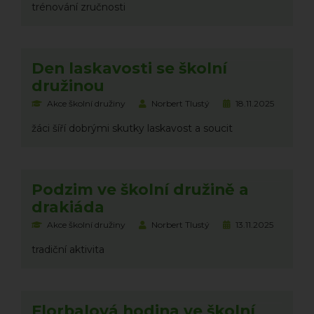
trénování zručnosti
Den laskavosti se školní
družinou
Akce školní družiny
Norbert Tlustý
18.11.2025
žáci šíří dobrými skutky laskavost a soucit
Podzim ve školní družině a
drakiáda
Akce školní družiny
Norbert Tlustý
13.11.2025
tradiční aktivita
Florbalová hodina ve školní