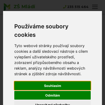
ZŠ Mládí
Hlavní strana
Blížící se akce
235 515 464
Blížící se akce
Používáme soubory
cookies
srpen 2026
Dnes
Tyto webové stránky používají soubory
po
út
st
čt
pá
so
ne
cookies a další sledovací nástroje s cílem
27.
28.
29.
30.
31.
1.
2.
vylepšení uživatelského prostředí,
zobrazení přizpůsobeného obsahu a
reklam, analýzy návštěvnosti webových
3.
4.
5.
6.
7.
8.
9.
stránek a zjištění zdroje návštěvnosti.
10.
11.
12.
13.
14.
15.
16.
Souhlasím
Odmítám
17.
18.
19.
20.
21.
22.
23.
Upravit mé předvolby