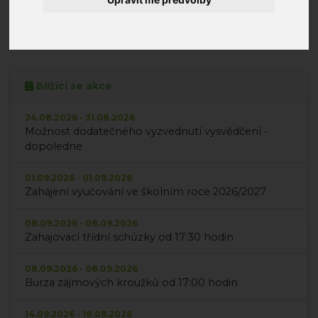
24.
25.
26.
27.
28.
29.
30.
Možnost dodatečného vyzvednutí vysvědčení - dopoledne
31.
1.
2.
3.
4.
5.
6.
Blížící se akce
Zahájení vyučování ve školním roce 2026/2027
24.08.2026 - 31.08.2026
Možnost dodatečného vyzvednutí vysvědčení -
dopoledne
01.09.2026 - 01.09.2026
Zahájení vyučování ve školním roce 2026/2027
08.09.2026 - 08.09.2026
Zahajovací třídní schůzky od 17:30 hodin
08.09.2026 - 08.09.2026
Burza zájmových kroužků od 17:00 hodin
14.09.2026 - 18.09.2026