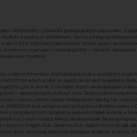
ho nebo celoživotního vzdělávání pedagogických pracovníků. Zúčast
í studium a studují při zaměstnání. Všichni pedagogičtí pracovníci
I v rámci SIPV informační gramotnost. Učitelé jazyků se účastní 
i konferencí organizací učitelů angličtiny v zahraničí. Spolupráce
ělávání i jiné možnosti.
ry, rodilými Američany, kteří spolupracovali s vyučujícími angličt
erzačních tématech a také se zapojovali do akcí Anglického klubu
 angličtinou pro 4. ročník. V minulých letech škola spolupracovala 
s působí v diplomatických službách USA. Škola využívá různých m
s Katedrou francouzského jazyka Pedagogické fakulty UK - každor
roce 2008/2009 byla zahájena užší spolupráce s Britskou radou v Č
římo s Velvyslanectvím Spojeného království Velké Británie a Seve
pohlednice z mého města, kterou škola pořádala. Škola spolupracu
ě v kurzech English Club. Škola využívá i dalších možností, jak ž
očně školu navštěvují zahraniční delegace studentů a učitelů. (Fr