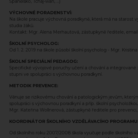
Španělsko, Tchaj-wan, ...)
VÝCHOVNÉ PORADENSTVÍ:
Na škole pracuje výchovná poradkyně, která má na starost v
studia žáků.
Kontakt: Mgr. Alena Merhautová, zástupkyně ředitele, emai
ŠKOLNÍ PSYCHOLOG:
Od 1. 2. 2019 na škole působí školní psycholog - Mgr. Kristi
ŠKOLNÍ SPECIÁLNÍ PEDAGOG:
Specifické vývojové poruchy učení a chování a integrované 
stupni ve spolupráci s výchovnou poradkyní.
METODIK PREVENCE:
Věnuje se rizikovému chování a patologickým jevům, který
spolupráci s výchovnou poradkyní a příp. školní psycholožkou
Mgr. Kateřina Wollnerová, zástupkyně ředitele pro prevenci,
KOORDINÁTOR ŠKOLNÍHO VZDĚLÁVACÍHO PROGRAMU
Od školního roku 2007/2008 škola vyučuje podle školního vzd