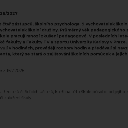
026/2027
 čtyř zástupců, školního psychologa, 9 vychovatelek školní
i vychovatelek školní družiny. Průměrný věk pedagogického 
škole pracují mnozí zkušení pedagogové. V posledních letec
fakulty a Fakulty TV a sportu Univerzity Karlovy v Praze.
ují v hodinách, provádějí rozbory hodin a předávají si nav
ta, který se stará o zajišťování školních pomůcek a jejic
e z 16.7.2026
telů či řídících učitelů, kteří na této škole působili od jejího 
í založení školy.