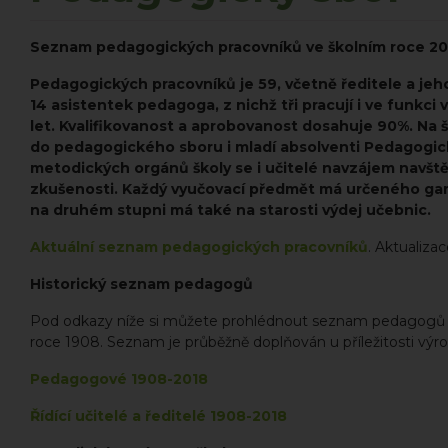
Seznam pedagogických pracovníků ve školním roce 2
Pedagogických pracovníků je 59, včetně ředitele a jeho
14 asistentek pedagoga, z nichž tři pracují i ve funkc
let. Kvalifikovanost a aprobovanost dosahuje 90%. Na 
do pedagogického sboru i mladí absolventi Pedagogické 
metodických orgánů školy se i učitelé navzájem navštěv
zkušenosti. Každý vyučovací předmět má určeného garan
na druhém stupni má také na starosti výdej učebnic.
Aktuální seznam pedagogických pracovníků
. Aktualizac
Historický seznam pedagogů
Pod odkazy níže si můžete prohlédnout seznam pedagogů a ředi
roce 1908. Seznam je průběžně doplňován u příležitosti výroč
Pedagogové 1908-2018
Řídící učitelé a ředitelé 1908-2018