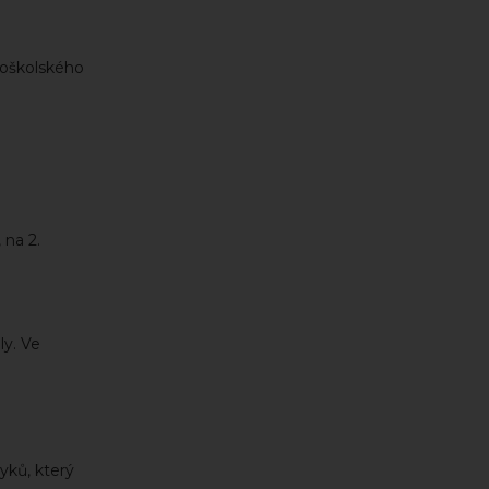
doškolského
 na 2.
ly. Ve
yků, který