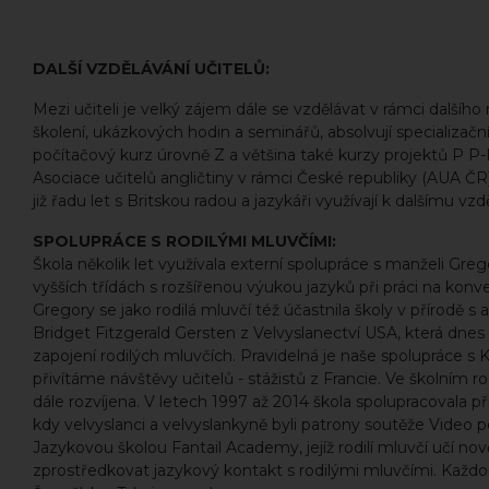
DALŠÍ VZDĚLÁVÁNÍ UČITELŮ:
Mezi učiteli je velký zájem dále se vzdělávat v rámci další
školení, ukázkových hodin a seminářů, absolvují specializačn
počítačový kurz úrovně Z a většina také kurzy projektů P P-
Asociace učitelů angličtiny v rámci České republiky (AUA ČR) 
již řadu let s Britskou radou a jazykáři využívají k dalšímu vzd
SPOLUPRÁCE S RODILÝMI MLUVČÍMI:
Škola několik let využívala externí spolupráce s manželi Grego
vyšších třídách s rozšířenou výukou jazyků při práci na konv
Gregory se jako rodilá mluvčí též účastnila školy v přírodě s
Bridget Fitzgerald Gersten z Velvyslanectví USA, která dne
zapojení rodilých mluvčích. Pravidelná je naše spolupráce 
přivítáme návštěvy učitelů - stážistů z Francie. Ve školním 
dále rozvíjena. V letech 1997 až 2014 škola spolupracovala p
kdy velvyslanci a velvyslankyně byli patrony soutěže Video 
Jazykovou školou Fantail Academy, jejíž rodilí mluvčí učí nov
zprostředkovat jazykový kontakt s rodilými mluvčími. Každor