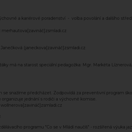
ýchovné a kariérové poradenství - volba povolání a dalšího stře
l: merhautova[zavináč]zsmladi.cz
na Janečková (janeckova[zavináč]zsmladi.cz
žáky má na starost speciální pedagožka: Mgr. Markéta Líznerová,
m se snažíme předcházet. Zodpovídá za preventivní program ško
 organizuje jednání s rodiči a výchovné komise.
 wollnerova[zavináč]zsmladi.cz
:
ělávacího programu "Co se v Mládí naučíš" - rozšířená výuka jaz