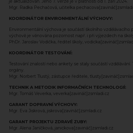
je aktualizován. Jeho 7. verze je v platnosti od 1. září 2024.
Mgr. Radka Pechačová, učitelka pechacova[zavináč]zsmladi.cz
KOORDINÁTOR ENVIRONMENTÁLNÍ VÝCHOVY:
Environmentální výchova je součástí školního vzdělávacího
výchově je věnována pozornost např. i při výjezdech na školy
PhDr. Jaroslav Vodička, ředitel školy, vodicka[zavináč]zsmlad
KOORDINÁTOR TESTOVÁNÍ:
Testování znalostí nebo ankety se staly součástí vzdělávání
orgány.
Mgr. Norbert Tlustý, zástupce ředitele, tlusty[zavináč]zsmlad
TECHNIK A METODIK INFORMAČNÍCH TECHNOLOGIÍ:
Mgr. Tomáš Veverka, veverka[zavináč]zsmladi.cz
GARANT DOPRAVNÍ VÝCHOVY:
Mgr. Eva Jiskrová, jiskrova[zavináč]zsmladi.cz
GARANT PROJEKTU ZDRAVÉ ZUBY:
Mgr. Alena Janíčková, janickova[zavináč]zsmladi.cz