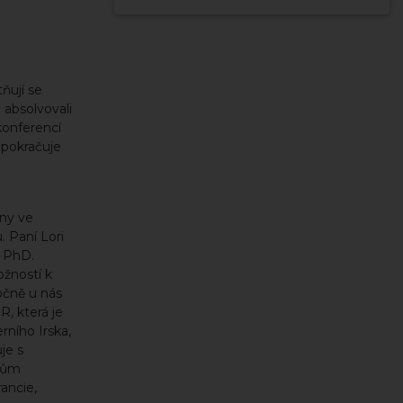
ňují se
 absolvovali
konferencí
 pokračuje
iny ve
. Paní Lori
s PhD.
ožností k
očně u nás
R, která je
rního Irska,
je s
ákům
ancie,