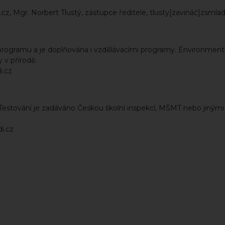
, Mgr. Norbert Tlustý, zástupce ředitele, tlusty[zavináč]zsmlad
 programu a je doplňována i vzdělávacími programy. Environment
 v přírodě.
i.cz
. Testování je zadáváno Českou školní inspekcí, MŠMT nebo jinými
i.cz