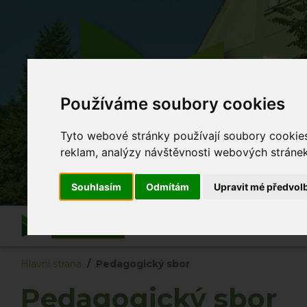
Z
Používáme soubory cookies
Co se
Tyto webové stránky používají soubory cookies 
reklam, analýzy návštěvnosti webových stránek 
Souhlasím
Odmítám
Upravit mé předvol
Informace
O škole
Akce školy
Po vyuč
Hlavní strana
Pedagogický sbor
Pedagogický sbor