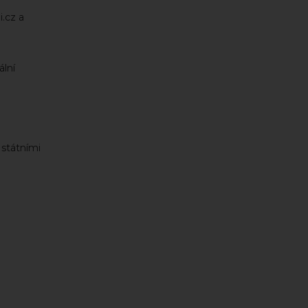
i.cz a
ální
 státními