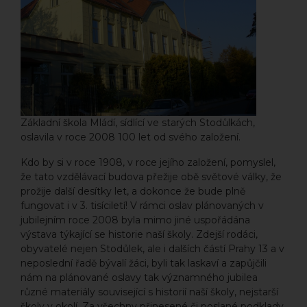
Základní škola Mládí, sídlící ve starých Stodůlkách,
oslavila v roce 2008 100 let od svého založení.
Kdo by si v roce 1908, v roce jejího založení, pomyslel,
že tato vzdělávací budova přežije obě světové války, že
prožije další desítky let, a dokonce že bude plně
fungovat i v 3. tisíciletí! V rámci oslav plánovaných v
jubilejním roce 2008 byla mimo jiné uspořádána
výstava týkající se historie naší školy. Zdejší rodáci,
obyvatelé nejen Stodůlek, ale i dalších částí Prahy 13 a v
neposlední řadě bývalí žáci, byli tak laskaví a zapůjčili
nám na plánované oslavy tak významného jubilea
různé materiály související s historií naší školy, nejstarší
školy v okolí. Za všechny přinesené či poslané podklady,