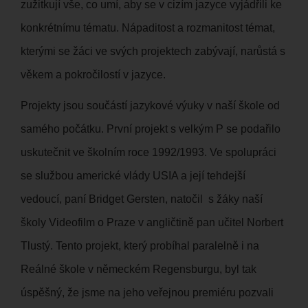
zužitkují vše, co umí, aby se v cizím jazyce vyjádřili ke
konkrétnímu tématu. Nápaditost a rozmanitost témat,
kterými se žáci ve svých projektech zabývají, narůstá s
věkem a pokročilostí v jazyce.
Projekty jsou součástí jazykové výuky v naší škole od
samého počátku. První projekt s velkým P se podařilo
uskutečnit ve školním roce 1992/1993. Ve spolupráci
se službou americké vlády USIA a její tehdejší
vedoucí, paní Bridget Gersten, natočil s žáky naší
školy Videofilm o Praze v angličtině pan učitel Norbert
Tlustý. Tento projekt, který probíhal paralelně i na
Reálné škole v německém Regensburgu, byl tak
úspěšný, že jsme na jeho veřejnou premiéru pozvali