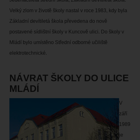
Velký zlom v životě školy nastal v roce 1983, kdy byla
Základní devítiletá škola převedena do nově
postavené sídlištní školy v Kuncově ulici. Do školy v
Mládí bylo umístěno Střední odborné učiliště
elektrotechnické.
NÁVRAT ŠKOLY DO ULICE
MLÁDÍ
V
září
1989
je