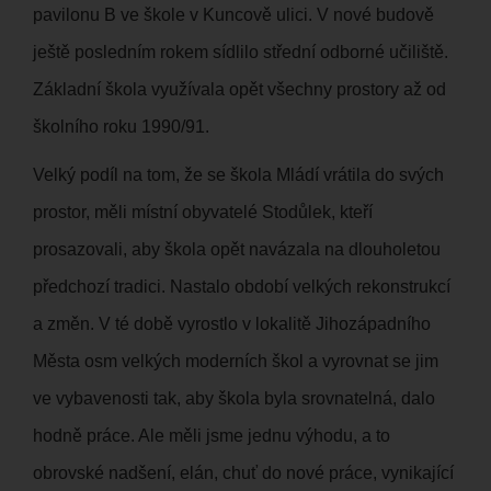
pavilonu B ve škole v Kuncově ulici. V nové budově
ještě posledním rokem sídlilo střední odborné učiliště.
Základní škola využívala opět všechny prostory až od
školního roku 1990/91.
Velký podíl na tom, že se škola Mládí vrátila do svých
prostor, měli místní obyvatelé Stodůlek, kteří
prosazovali, aby škola opět navázala na dlouholetou
předchozí tradici. Nastalo období velkých rekonstrukcí
a změn. V té době vyrostlo v lokalitě Jihozápadního
Města osm velkých moderních škol a vyrovnat se jim
ve vybavenosti tak, aby škola byla srovnatelná, dalo
hodně práce. Ale měli jsme jednu výhodu, a to
obrovské nadšení, elán, chuť do nové práce, vynikající