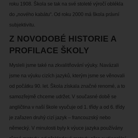
roku 1908. Škola se tak na své stoleté výročí oblékla
do „nového kabátu“. Od roku 2000 má škola právní
subjektivitu.
Z NOVODOBÉ HISTORIE A
PROFILACE ŠKOLY
Mysleli jsme také na zkvalitňování výuky. Navázali
jsme na výuku cizích jazyků, kterým jsme se věnovali
od počátku 90. let. Škola získala značné renomé, a to
samozřejmě chceme udržet. V současné době se
angličtina v naší škole vyučuje od 1. třídy a od 6. třídy
je zařazen druhý cizí jazyk – francouzský nebo
německý. V minulosti byly k výuce jazyka používány