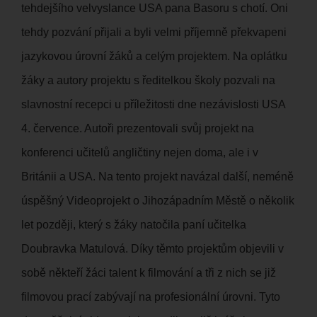
tehdejšího velvyslance USA pana Basoru s chotí. Oni
tehdy pozvání přijali a byli velmi příjemně překvapeni
jazykovou úrovní žáků a celým projektem. Na oplátku
žáky a autory projektu s ředitelkou školy pozvali na
slavnostní recepci u příležitosti dne nezávislosti USA
4. července. Autoři prezentovali svůj projekt na
konferenci učitelů angličtiny nejen doma, ale i v
Británii a USA. Na tento projekt navázal další, neméně
úspěšný Videoprojekt o Jihozápadním Městě o několik
let později, který s žáky natočila paní učitelka
Doubravka Matulová. Díky těmto projektům objevili v
sobě někteří žáci talent k filmování a tři z nich se již
filmovou prací zabývají na profesionální úrovni. Tyto