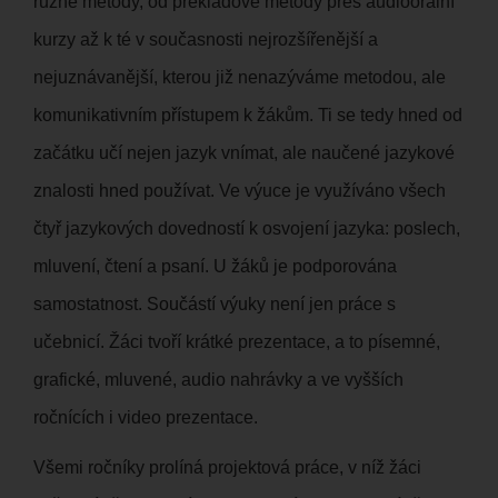
různé metody, od překladové metody přes audioorální
kurzy až k té v současnosti nejrozšířenější a
nejuznávanější, kterou již nenazýváme metodou, ale
komunikativním přístupem k žákům. Ti se tedy hned od
začátku učí nejen jazyk vnímat, ale naučené jazykové
znalosti hned používat. Ve výuce je využíváno všech
čtyř jazykových dovedností k osvojení jazyka: poslech,
mluvení, čtení a psaní. U žáků je podporována
samostatnost. Součástí výuky není jen práce s
učebnicí. Žáci tvoří krátké prezentace, a to písemné,
grafické, mluvené, audio nahrávky a ve vyšších
ročnících i video prezentace.
Všemi ročníky prolíná projektová práce, v níž žáci