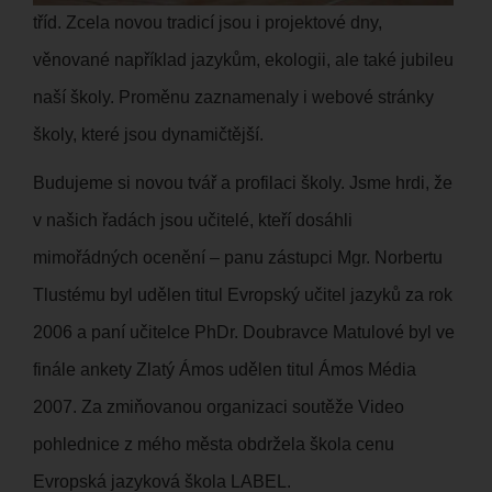
tříd. Zcela novou tradicí jsou i projektové dny,
věnované například jazykům, ekologii, ale také jubileu
naší školy. Proměnu zaznamenaly i webové stránky
školy, které jsou dynamičtější.
Budujeme si novou tvář a profilaci školy. Jsme hrdi, že
v našich řadách jsou učitelé, kteří dosáhli
mimořádných ocenění – panu zástupci Mgr. Norbertu
Tlustému byl udělen titul Evropský učitel jazyků za rok
2006 a paní učitelce PhDr. Doubravce Matulové byl ve
finále ankety Zlatý Ámos udělen titul Ámos Média
2007. Za zmiňovanou organizaci soutěže Video
pohlednice z mého města obdržela škola cenu
Evropská jazyková škola LABEL.