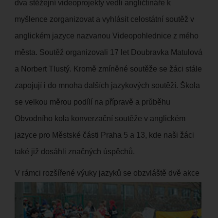
dva stěžejní videoprojekty vedli angličtináře k
myšlence zorganizovat a vyhlásit celostátní soutěž v
anglickém jazyce nazvanou Videopohlednice z mého
města. Soutěž organizovali 17 let Doubravka Matulová
a Norbert Tlustý. Kromě zmíněné soutěže se žáci stále
zapojují i do mnoha dalších jazykových soutěží. Škola
se velkou měrou podílí na přípravě a průběhu
Obvodního kola konverzační soutěže v anglickém
jazyce pro Městské části Praha 5 a 13, kde naši žáci
také již dosáhli značných úspěchů.
V rám
ci rozšířené výuky jazyků se obzvláště dvě akce