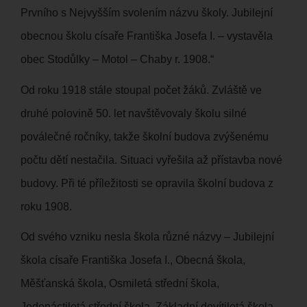
Prvního s Nejvyšším svolením názvu školy. Jubilejní
obecnou školu císaře Františka Josefa I. – vystavěla
obec Stodůlky – Motol – Chaby r. 1908.“
Od roku 1918 stále stoupal počet žáků. Zvláště ve
druhé polovině 50. let navštěvovaly školu silné
poválečné ročníky, takže školní budova zvýšenému
počtu dětí nestačila. Situaci vyřešila až přístavba nové
budovy. Při té příležitosti se opravila školní budova z
roku 1908.
Od svého vzniku nesla škola různé názvy – Jubilejní
škola císaře Františka Josefa I., Obecná škola,
Měšťanská škola, Osmiletá střední škola,
Jedenáctiletá střední škola, Základní devítiletá škola.