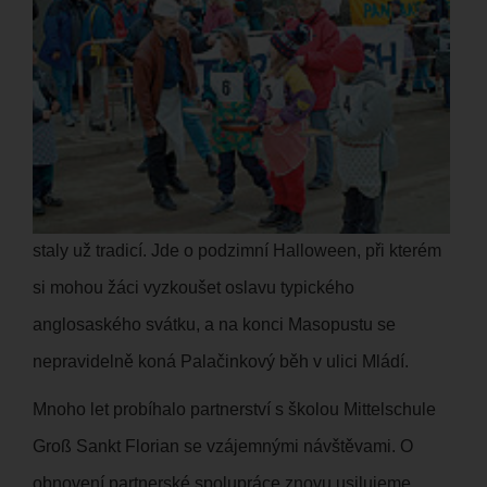
staly už tradicí. Jde o podzimní Halloween, při kterém
si mohou žáci vyzkoušet oslavu typického
anglosaského svátku, a na konci Masopustu se
nepravidelně koná Palačinkový běh v ulici Mládí.
Mnoho let probíhalo partnerství s školou Mittelschule
Groß Sankt Florian se vzájemnými návštěvami. O
obnovení partnerské spolupráce znovu usilujeme.