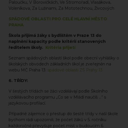
Paloučku, V Borovičkách, Ve Stromořadí, Vlasákova,
Voleníkova, Za Lužinami, Za Mototechnou, Živcových
SPÁDOVÉ OBLASTI PRO CELÉ HLAVNÍ MĚSTO
PRAHA
Škola přijímá žáky s bydlištěm v Praze 13 do
naplnění kapacity podle kritérií stanovených
ředitelem školy.
Kritéria přijetí
Seznam spádových oblastí škol podle obecní vyhlášky o
školských obvodech základních škol je zveřejněn na
webu MČ Praha 13:
spádové oblasti ZŠ Prahy 13
6. TŘÍDY:
V šestých třídách se žáci vzdělávají podle Školního
vzdělávacího programu „Co se v Mládí naučíš …“ s
jazykovou profilací.
Případné zájemce o přestup do šesté třídy v naší škole
bychom rádi upozornili, že počet žáků v 5. ročníku
každoročně převyšuje počet míst v budoucím 6.