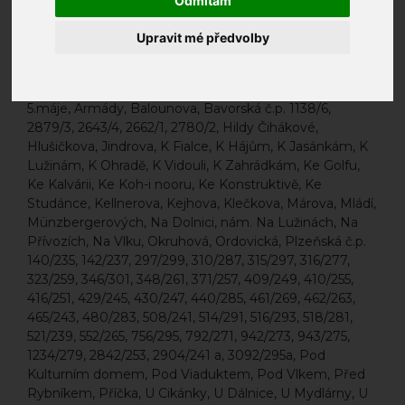
Odmítám
zápisu potřebujete rodný list dítěte, cizí státní příslušníci
přinesou doklad o dítěti (rodný list či cestovní pas).
Upravit mé předvolby
SPÁDOVÁ OBLAST ŠKOLY - Městská část Praha 13
Seznam spádových ulic s platností od 1. 1. 2012:
5.máje, Armády, Balounova, Bavorská č.p. 1138/6,
2879/3, 2643/4, 2662/1, 2780/2, Hildy Čihákové,
Hlušičkova, Jindrova, K Fialce, K Hájům, K Jasánkám, K
Lužinám, K Ohradě, K Vidouli, K Zahrádkám, Ke Golfu,
Ke Kalvárii, Ke Koh-i nooru, Ke Konstruktivě, Ke
Studánce, Kellnerova, Kejhova, Klečkova, Márova, Mládí,
Münzbergerových, Na Dolnici, nám. Na Lužinách, Na
Přívozích, Na Vlku, Okruhová, Ordovická, Plzeňská č.p.
140/235, 142/237, 297/299, 310/287, 315/297, 316/277,
323/259, 346/301, 348/261, 371/257, 409/249, 410/255,
416/251, 429/245, 430/247, 440/285, 461/269, 462/263,
465/243, 480/283, 508/241, 514/291, 516/293, 518/281,
521/239, 552/265, 756/295, 792/271, 942/273, 943/275,
1234/279, 2842/253, 2904/241 a, 3092/295a, Pod
Kulturním domem, Pod Viaduktem, Pod Vlkem, Před
Rybníkem, Příčka, U Cikánky, U Dálnice, U Mydlárny, U