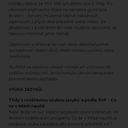
ročníku, neboť ze tří 5. tříd vytváříme dvě 6. třídy. Po
ukončení přijímacího řízení na osmiletá gymnázia
(květen - červen) můžeme teprve nabídnout
zájemcům z jiných škol případné volné místo. Ze
zkušenosti z posledních let však musíme upozornit, že
takovou možnost jsme neměli.
Zájemcům o přestup do naší školy doporučujeme
kontaktovat vedení školy elektronickou poštou nebo
telefonicky.
Bydliště ve spádové oblasti nehraje při příjímání do
vyššího ročníku roli. Je rozhodující jen při zahajování
povinné školní docházky.
VÝUKA JAZYKŮ:
Třídy s rozšířenou výukou jazyků a podle ŠVP - Co
se v Mládí naučíš
Naše škola ve své tradiční jazykové výuce pokračuje. Ve
školním vzdělávacím programu Co se v Mládí naučíš, je
jazyková výuka zařazena jako povinný předmět od 1.