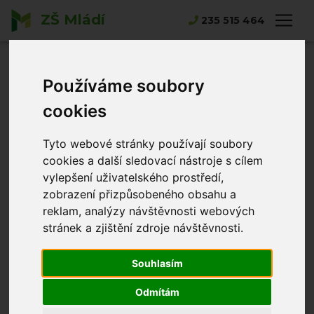
ZŠ Mládí
235 515 464
Hlavní strana
Stravování pro veřejnost
Stravování pro
Používáme soubory
cookies
veřejnost
Tyto webové stránky používají soubory
cookies a další sledovací nástroje s cílem
Cena oběda: 95, - Kč (od 1.12.2023)
vylepšení uživatelského prostředí,
Výběr ze dvou jídel + polévka + moučník
ve dnech školního vyučování
zobrazení přizpůsobeného obsahu a
oběd je třeba odnést ve vlastních nádobách
reklam, analýzy návštěvnosti webových
(„jídlonosičích“)
stránek a zjištění zdroje návštěvnosti.
výdej v době od
11:00
do
11:30
Informace a přihlášky v kanceláři školní jídelny:
Souhlasím
paní Jindra Růžičková, vedoucí školní jídelny
tel.: 251 618 574
Odmítám