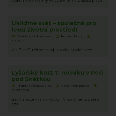
Dokumentární filmy ve výuce tématu lidská práva
Ukliďme svět – společně pro
lepší životní prostředí
Třídní a ročníkové akce
Norbert Tlustý
30.03.2026
žáci 3. až 5. tříd se zapojili do ekologické akce
Lyžařský kurz 7. ročníku v Peci
pod Sněžkou
Třídní a ročníkové akce
Alena Merhautová
26.03.2026
tradiční akce v rámci výuky TV končí tento pátek
27.3.