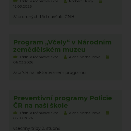
Třídní a ročníkové akce
Norbert Tlustý
16.03.2026
žáci druhých tříd navštilili ČNB
Program „Včely“ v Národním
zemědělském muzeu
Třídní a ročníkové akce
Alena Merhautová
06.03.2026
žáci 7.B na lektorovaném programu
Preventivní programy Policie
ČR na naší škole
Třídní a ročníkové akce
Alena Merhautová
05.03.2026
všechny třídy 2. stupně