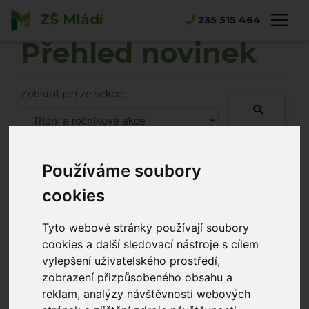
ZŠ Mládí
Hlavní strana
Novinky
235 515 464
Přehled novinek
Zobrazit jen ze sekce:
Používáme soubory
Pickleball na druhém stupni s
cookies
trenéry
Třídní a ročníkové akce
Alena Merhautová
Tyto webové stránky používají soubory
14.07.2026
cookies a další sledovací nástroje s cílem
naši žáci si vyzkoušeli nový rychle rostoucí sport
vylepšení uživatelského prostředí,
zobrazení přizpůsobeného obsahu a
reklam, analýzy návštěvnosti webových