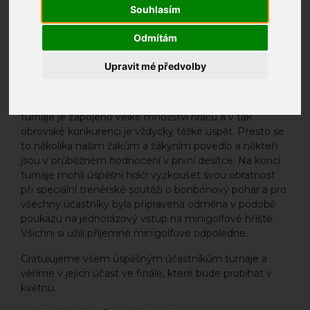
Souhlasím
Odmítám
Žáci školní družiny se 26.3. zúčastnili oblíbeného turnaje
Upravit mé předvolby
v minigolfu Junior Minigolf Masters, který je určen pro
všechny žáky základních škol a nabízí kombinaci
soutěže, zábavy a sportovního vyžití. Do samotného
turnaje je zapojeno velké množství hráčů a v tak
obrovské konkurenci je vždycky těžké uspět. Přesto se
to několika našim žákům a žákyním povedlo a někteří
jsou v průběžném hodnocení v první desítce. Na konci
turnaje mohli úspěšní hráči vyzkoušet svou obratnost
při speciální trenérské soutěži o bonbónový pohár a pro
všechny účastníky byla připravena odměna v podobě
poukazu na jednorázový vstup na minigolfové hřiště.
Všichni si užili příjemné minigolfové odpoledne.
Gratulujeme všem úspěšným účastníkům turnaje a
věříme v jejich účast ve finále, které bude probíhat v
květnu.