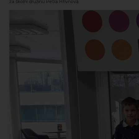
za školní družinu Petra Hřivnová