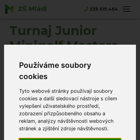
ZŠ Mládí
Hlavní strana
Novinky
235 515 464
Turnaj Junior Minigolf Masters
Turnaj Junior
Minigolf Masters
Norbert Tlustý
07.04.2026
Používáme soubory
cookies
Tyto webové stránky používají soubory
cookies a další sledovací nástroje s cílem
vylepšení uživatelského prostředí,
zobrazení přizpůsobeného obsahu a
reklam, analýzy návštěvnosti webových
stránek a zjištění zdroje návštěvnosti.