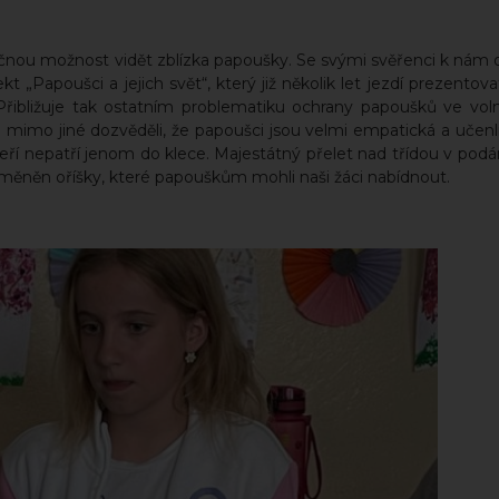
nečnou možnost vidět zblízka papoušky. Se svými svěřenci k nám o 
t „Papoušci a jejich svět“, který již několik let jezdí prezentova
ibližuje tak ostatním problematiku ochrany papoušků ve voln
mimo jiné dozvěděli, že papoušci jsou velmi empatická a učenli
 kteří nepatří jenom do klece. Majestátný přelet nad třídou v pod
dměněn oříšky, které papouškům mohli naši žáci nabídnout.