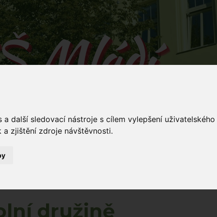
Š Mládí
 v Mládí naučíš...
a další sledovací nástroje s cílem vylepšení uživatelskéh
a zjištění zdroje návštěvnosti.
by
Mládí 135/
ování
Dokumenty
Stravování
Kontakty
5
ě
olní družině