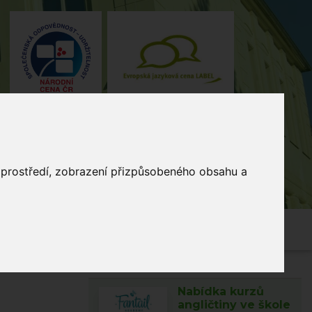
o prostředí, zobrazení přizpůsobeného obsahu a
4, Stodůlky, 155 00 Praha
235 515
464
skola@zsmladi.cz
Nabídka kurzů
angličtiny ve škole