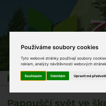
Z
Používáme soubory cookies
Co se
Tyto webové stránky používají soubory cookies 
reklam, analýzy návštěvnosti webových stránek 
Souhlasím
Odmítám
Upravit mé předvol
Informace
O škole
Akce školy
Po vyuč
Hlavní strana
Novinky
Papouščí svět ve školní družin
Papouščí svět ve šk