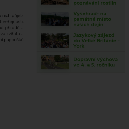
poznávání rostlin
Vyšehrad- na
nich přijela
památné místo
t veřejnosti,
našich dějin
é přírodě a
vá zvířata a
Jazykový zájezd
ání papoušků
do Velké Británie -
York
Dopravní výchova
ve 4. a 5. ročníku