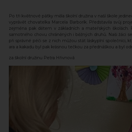
Po tři květnové pátky měla školní družina v naší škole jedi
vyprávět chovatelka Marcela Barborík. Představila svůj projek
zejména pak dětem v základních a mateřských školách. Př
samotného chovu chráněných i běžných druhů. Naši žáci se 
při správné péči se z nich můžou stát láskyplní společníci,
ara a kakadu byl pak krásnou tečkou za přednáškou a byl o
za školní družinu Petra Hřivnová