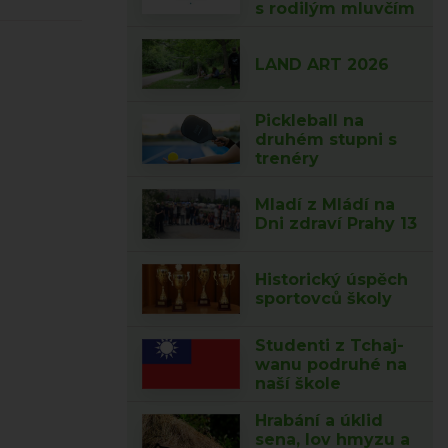
s rodilým mluvčím
LAND ART 2026
Pickleball na
druhém stupni s
trenéry
Mladí z Mládí na
Dni zdraví Prahy 13
Historický úspěch
sportovců školy
Studenti z Tchaj-
wanu podruhé na
naší škole
Hrabání a úklid
sena, lov hmyzu a