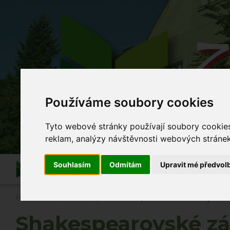
Z
Používáme soubory cookies
Co se
Tyto webové stránky používají soubory cookies 
reklam, analýzy návštěvnosti webových stránek 
Souhlasím
Odmítám
Upravit mé předvol
Informace
O škole
Akce školy
Po vyuč
Hlavní strana
Novinky
Shakespearovské zážitky aneb
Shakespearovské zá