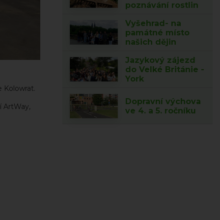
poznávání rostlin
Vyšehrad- na
památné místo
našich dějin
Jazykový zájezd
do Velké Británie -
York
e Kolowrat.
Dopravní výchova
í ArtWay,
ve 4. a 5. ročníku