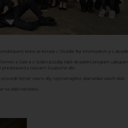
představení, která se konala v Divadle Na Vinohradech a v divadl
ie Romeo a Julie a o týden později také divadelní program uskupen
ové představení s názvem Souborné dílo
i provedli téměř všemi díly nejznámějšího dramatika všech dob.
e na další návštěvu.