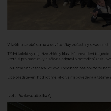
V květnu se obě osmé a deváté třídy zúčastnily divadelních 
Třídní kolektivy nejdříve zhlédly klasické provedení tragéd
které si pro naše žáky a žákyně připravilo netradiční zážitk
Williama Shakespeara. Ve dvou hodinách nás pouze tří herc
Obě představení hodnotíme jako velmi povedená a těšíme s
Iveta Pichlová, učitelka Čj