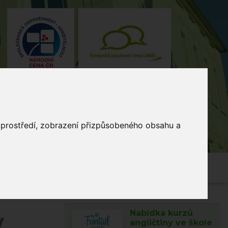
o prostředí, zobrazení přizpůsobeného obsahu a
4, Stodůlky, 155 00 Praha
235 515
464
skola@zsmladi.cz
Nabídka kurzů
v
angličtiny ve škole