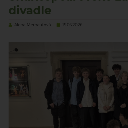
divadle
Alena Merhautová
15.05.2026