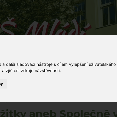
Š Mládí
 v Mládí naučíš...
a další sledovací nástroje s cílem vylepšení uživatelskéh
a zjištění zdroje návštěvnosti.
by
Mládí 135/
ování
Dokumenty
Stravování
Kontakty
5
 Společně v divadle
žitky aneb Společně 