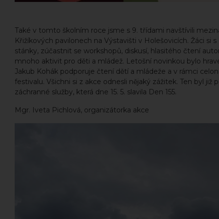
Také v tomto školním roce jsme s 9. třídami navštívili mezinár
Křižíkových pavilonech na Výstavišti v Holešovicích. Žáci 
stánky, zúčastnit se workshopů, diskusí, hlasitého čtení aut
mnoho aktivit pro děti a mládež. Letošní novinkou bylo h
Jakub Kohák podporuje čtení dětí a mládeže a v rámci celoná
festivalu. Všichni si z akce odnesli nějaký zážitek. Ten byl j
záchranné služby, která dne 15. 5. slavila Den 155.
Mgr. Iveta Pichlová, organizátorka akce