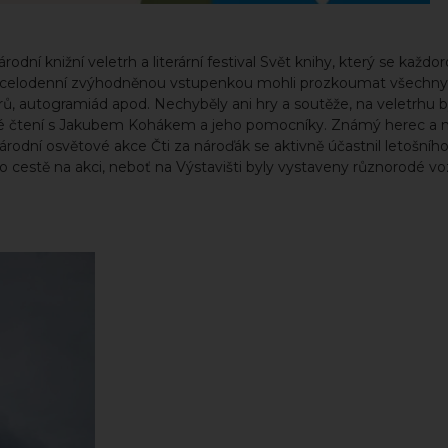
odní knižní veletrh a literární festival Svět knihy, který se každ
si s celodenní zvýhodněnou vstupenkou mohli prozkoumat všechny
orů, autogramiád apod. Nechyběly ani hry a soutěže, na veletrhu b
ravé čtení s Jakubem Kohákem a jeho pomocníky. Známý herec a
rodní osvětové akce Čti za nároďák se aktivně účastnil letošního
iž po cestě na akci, neboť na Výstavišti byly vystaveny různorodé v