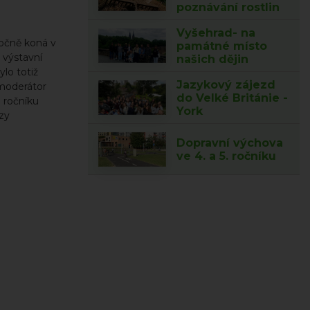
poznávání rostlin
Vyšehrad- na
oročně koná v
památné místo
 výstavní
našich dějin
ylo totiž
Jazykový zájezd
 moderátor
do Velké Británie -
 ročníku
York
ozy
Dopravní výchova
ve 4. a 5. ročníku