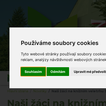
Z
Používáme soubory cookies
Co se
Tyto webové stránky používají soubory cookies 
reklam, analýzy návštěvnosti webových stránek 
Souhlasím
Odmítám
Upravit mé předvol
Informace
O škole
Akce školy
Po vyuč
Hlavní strana
Novinky
Naši žáci na knižním veletrhu 
Naši žáci na knižní