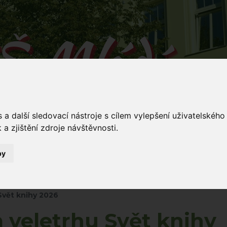
Š Mládí
 v Mládí naučíš...
a další sledovací nástroje s cílem vylepšení uživatelskéh
a zjištění zdroje návštěvnosti.
by
Mládí 135/
ování
Dokumenty
Stravování
Kontakty
5
Svět knihy 2026
m veletrhu Svět knihy