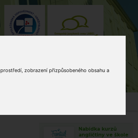
o prostředí, zobrazení přizpůsobeného obsahu a
4, Stodůlky, 155 00 Praha
235 515
464
skola@zsmladi.cz
Nabídka kurzů
angličtiny ve škole