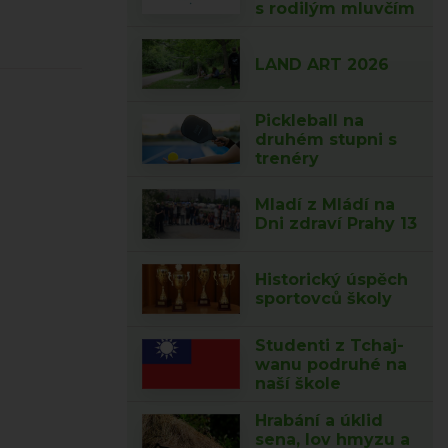
s rodilým mluvčím
LAND ART 2026
Pickleball na
druhém stupni s
trenéry
Mladí z Mládí na
Dni zdraví Prahy 13
Historický úspěch
sportovců školy
Studenti z Tchaj-
wanu podruhé na
naší škole
Hrabání a úklid
sena, lov hmyzu a