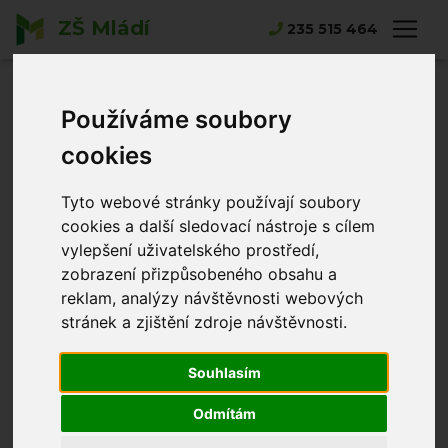
ZŠ Mládí
Hlavní strana
Novinky
235 515 464
Turnaj v nohejbale -2. místo
Turnaj v
Používáme soubory
nohejbale -2.
cookies
místo
Tyto webové stránky používají soubory
cookies a další sledovací nástroje s cílem
Alena Merhautová
15.05.2026
vylepšení uživatelského prostředí,
zobrazení přizpůsobeného obsahu a
reklam, analýzy návštěvnosti webových
stránek a zjištění zdroje návštěvnosti.
Souhlasím
Odmítám