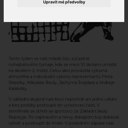
Upravit mé předvolby
Tento týden se naši mladší žáci zúčastnili
nohejbalového turnaje, kde se mezi 10 školami umístili
na skvělém 2. místě. Celou akci provázela výborná
atmosféra a individuální výkony reprezentantů Petra
Slepičky, Mikuláše Bouly, Jáchyma Švejdara a Andreje
Kalabišky.
V základní skupině naši kluci neprohráli ani jedno utkání
a bez porážky postoupili do vyřazovací části. V
semifinále se střetli se sportovci ze Základní školy
Řeporyje. Po napínavém a nervy drásajícím boji dokázali
vyhrát a postoupit do finále. V posledním zápase naši