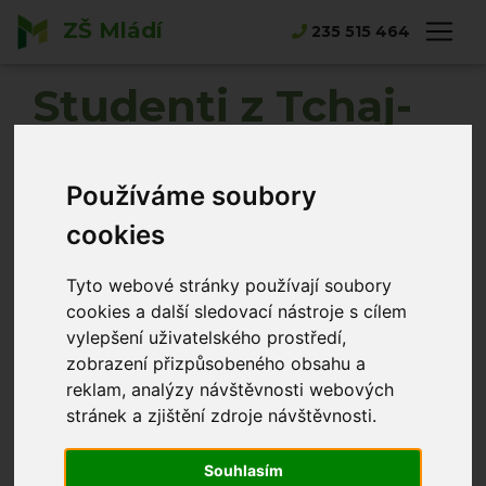
ZŠ Mládí
Hlavní strana
Novinky
235 515 464
Studenti z Tchaj-wanu podruhé na naší škole
Studenti z Tchaj-
wanu podruhé na
Používáme soubory
naší škole
cookies
Norbert Tlustý
23.06.2026
Tyto webové stránky používají soubory
cookies a další sledovací nástroje s cílem
vylepšení uživatelského prostředí,
zobrazení přizpůsobeného obsahu a
reklam, analýzy návštěvnosti webových
stránek a zjištění zdroje návštěvnosti.
Souhlasím