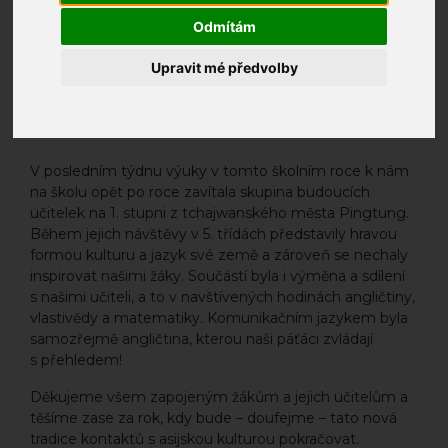
Odmítám
Upravit mé předvolby
V posledním týdnu výuky v tomto školním roce k nám
na školu opět po roce zavítala skupina budoucích
učitelek na 1. stupni z tchajwanského města Pingtung.
Během jejich návštěvy v 5. třídách představily hravou
formou kulturu a jazyk své země a zároveň se nechaly
inspirovat našimi žáky. Součástí byla i výměna a sdílení
s našimi učiteli, a to v navštívených hodinách angličtiny,
vlastivědy a matematiky. Komunikačním jazykem byla
samozřejmě angličtina, kterou naši páťáci zvládají
s přehledem!
Děkujeme všem zapojeným žákům a jejich učitelům a
těšíme zase za rok, kdy bude – doufejme – tato nová
tradice kontaktů s asijskou kulturou pokračovat.