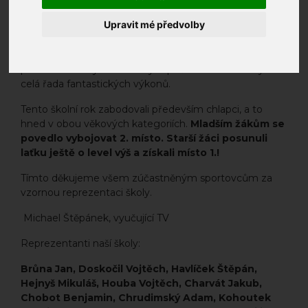
Upravit mé předvolby
Kromě celé řady míčových sportů se naši žáci již
tradičně zapojili i do oblíbené soutěže v atletice. Místem
konání byl opět stadion Dukla Juliska. Celý den byl
provázen krásným slunečným počasím. K vidění byla
celá řada fantastických výkonů.
Tento školní rok zabodovali především chlapci, a to
hned v obou věkových kategoriích.
Mladším žákům se
povedlo vybojovat 2. místo.
Starší žáci posunuli
laťku ještě o level výš a získali místo 1.!
Tímto děkujeme všem zúčastněným sportovcům za
vzornou reprezentaci školy.
Michael Štěpánek, vyučující TV
Reprezentanti naší školy:
Brůna Jan, Doskočil Vojtěch, Havlíček Štěpán,
Hejnyš Mikuláš, Houba Vojtěch, Charvát Jakub,
Chobot Benjamin, Chrudimský Adam, Kohoutek