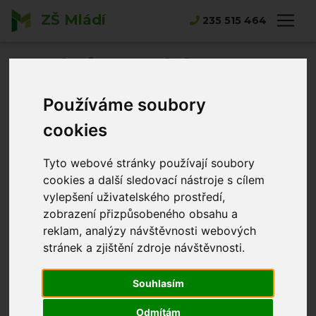
ZŠ Mládí
Hlavní strana
Novinky
235 515 464
Pohár rozhlasu - atletický víceboj
Pohár rozhlasu -
atletický víceboj
Používáme soubory
cookies
Alena Merhautová
15.05.2026
Tyto webové stránky používají soubory
cookies a další sledovací nástroje s cílem
vylepšení uživatelského prostředí,
zobrazení přizpůsobeného obsahu a
reklam, analýzy návštěvnosti webových
stránek a zjištění zdroje návštěvnosti.
Souhlasím
Odmítám