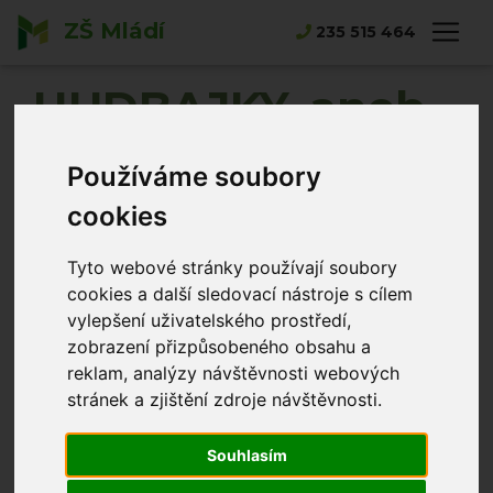
ZŠ Mládí
Hlavní strana
Novinky
235 515 464
HUDBAJKY, aneb Skrytý život nástrojů
HUDBAJKY, aneb
Skrytý život
Používáme soubory
nástrojů
cookies
Tyto webové stránky používají soubory
Norbert Tlustý
27.05.2026
cookies a další sledovací nástroje s cílem
vylepšení uživatelského prostředí,
zobrazení přizpůsobeného obsahu a
reklam, analýzy návštěvnosti webových
stránek a zjištění zdroje návštěvnosti.
Souhlasím