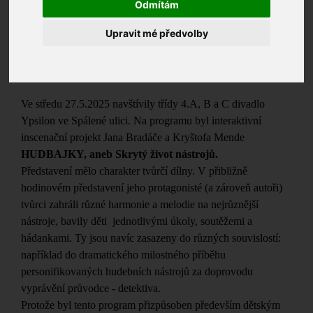
Odmítám
Upravit mé předvolby
Ve středu 27.5.2025 navštívily třídy 4.A, B a C divadlo
Ypsilon ve Spálené ulici. Na programu byl interaktivní
inscenační projekt Jana Bradáče a Kryštofa Mende
HUDBAJKY, aneb Skrytý život nástrojů.
Představení mělo charakter tvůrčí dílny. V přibližně
hodinovém představení jeho protagonisté (a zároveň autoři)
tvůrci zahráli různé harmonie a melodie na nejrůznější
nástroje, bavily děti jednotlivými úkoly, soutěžemi a
hádankami. Ty jsou navíc zasazeny do různých souvislostí:
například do dramatického milostného příběhu
personifikovaných hudebních nástrojů za doprovodu
vyprávění průvodce - detektiva.
Protože byl tento program přizpůsoben především dětským